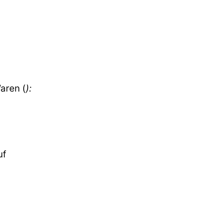
aren (
):
uf