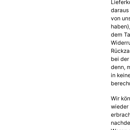
Lieferk
daraus 
von un
haben)
dem Tag
Widerru
Rückza
bei der
denn, m
in kein
berech
Wir kön
wieder
erbrach
nachdem