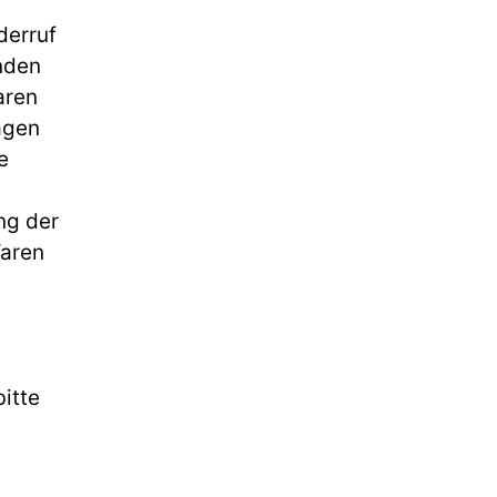
derruf
nden
aren
agen
e
ng der
Waren
itte