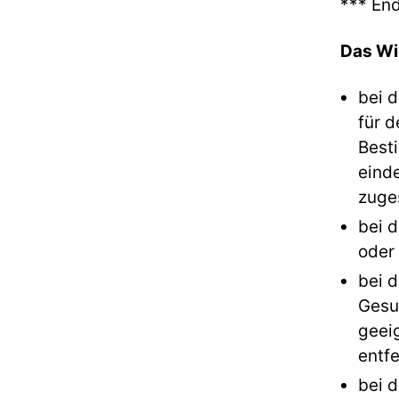
*** En
Das Wi
bei d
für d
Best
eind
zuge
bei 
oder
bei d
Gesu
geei
entfe
bei 