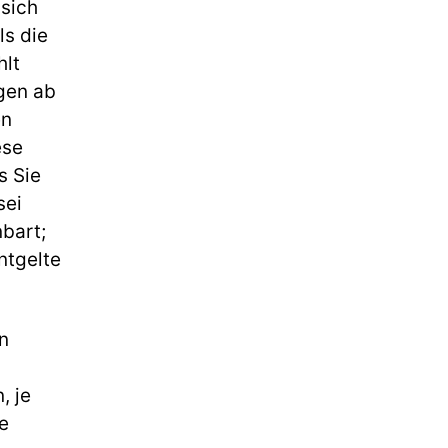
 sich
ls die
hlt
gen ab
en
ese
s Sie
sei
bart;
ntgelte
n
, je
e