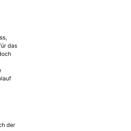
ss,
für das
doch
e
blauf
ch der