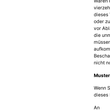
Waren u
vierze
dieses 
oder zu
vor Abl
die un
müssen
aufkom
Bescha
nicht 
Muster
Wenn Si
dieses 
An