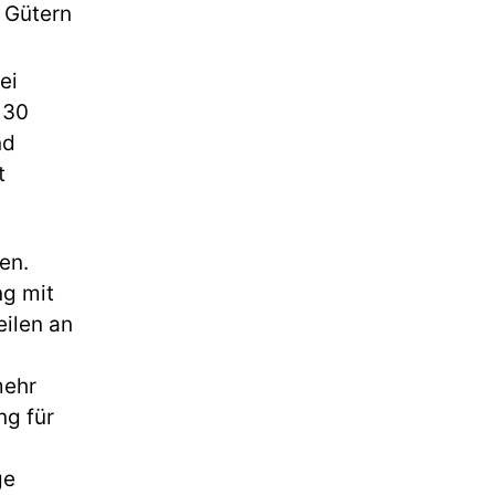
 Gütern
ei
 30
nd
t
en.
ng mit
ilen an
mehr
ng für
ge