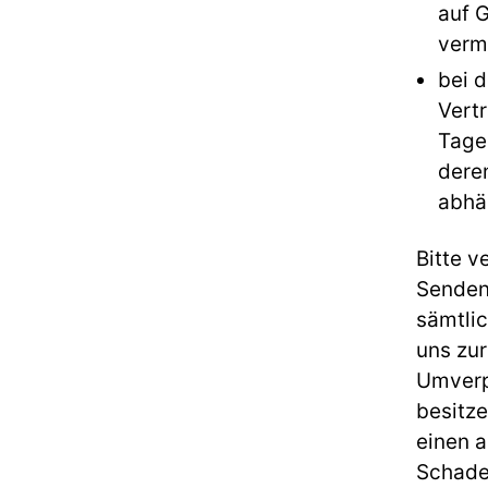
auf 
verm
bei d
Vert
Tage
dere
abhän
Bitte 
Senden 
sämtli
uns zu
Umverp
besitze
einen 
Schade