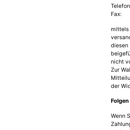
Telefon
Fax:
mittels
versand
diesen 
beigef
nicht v
Zur Wah
Mitteil
der Wid
Folgen
Wenn Si
Zahlung