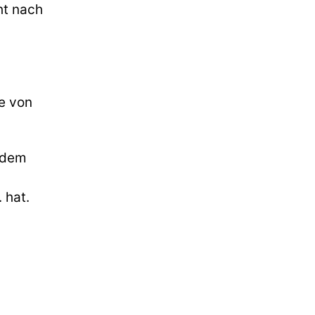
ht nach
e von
n dem
 hat.