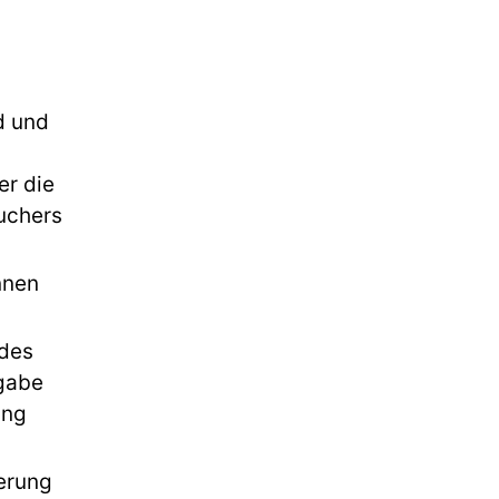
d und
er die
auchers
nnen
 des
kgabe
ung
ferung